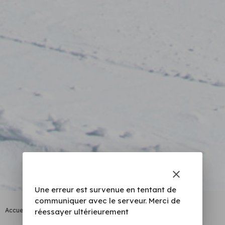
clear
Une erreur est survenue en tentant de
communiquer avec le serveur. Merci de
Accueil
|
Roc d’Enfer
réessayer ultérieurement