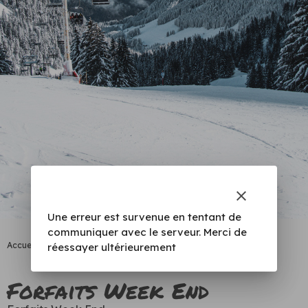
clear
Une erreur est survenue en tentant de
communiquer avec le serveur. Merci de
Accueil
|
Forfaits Roc d’Enfer Week-End
réessayer ultérieurement
Forfaits Week End