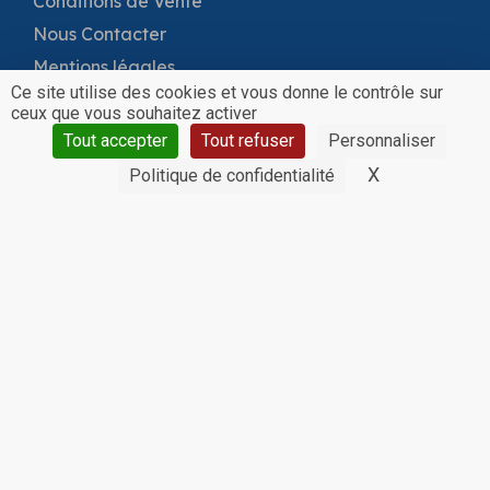
Conditions de Vente
Nous Contacter
Mentions légales
Ce site utilise des cookies et vous donne le contrôle sur
Gestion des cookies
ceux que vous souhaitez activer
Carnet d’avantages
Tout accepter
Tout refuser
Personnaliser
X
Masquer le 
Politique de confidentialité
CAISSES
+33 (0)4 50 79 61 24
32 ROUTE DE LA TÉLÉCABINE
74430 SAINT-JEAN D’AULPS
Suivez-nous sur les
réseaux sociaux !